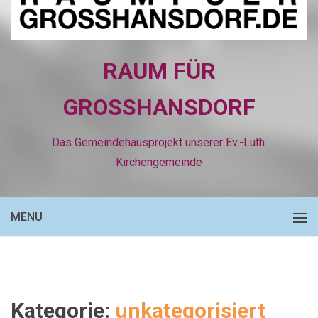
RAUM FÜR
GROSSHANSDORF
Das Gemeindehausprojekt unserer Ev.-Luth.
Kirchengemeinde
MENU
Kategorie:
unkategorisiert