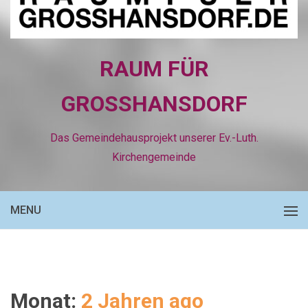
RAUM FÜR
GROSSHANSDORF
Das Gemeindehausprojekt unserer Ev.-Luth.
Kirchengemeinde
MENU
Monat:
2 Jahren ago