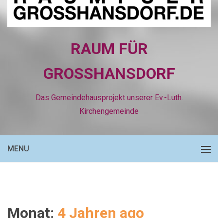
RAUM FÜR
GROSSHANSDORF
Das Gemeindehausprojekt unserer Ev.-Luth.
Kirchengemeinde
MENU
Monat:
4 Jahren ago