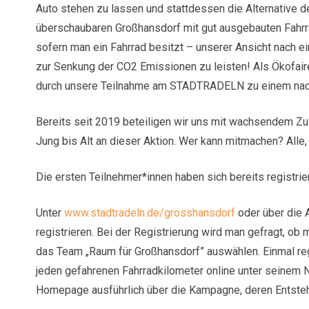
Auto stehen zu lassen und stattdessen die Alternative d
überschaubaren Großhansdorf mit gut ausgebauten Fah
sofern man ein Fahrrad besitzt – unserer Ansicht nach ei
zur Senkung der CO2 Emissionen zu leisten! Als Ökofaire 
durch unsere Teilnahme am STADTRADELN zu einem nachh
Bereits seit 2019 beteiligen wir uns mit wachsendem Z
Jung bis Alt an dieser Aktion. Wer kann mitmachen? Alle,
Die ersten Teilnehmer*innen haben sich bereits registrie
Unter
www.stadtradeln.de/grosshansdorf
oder über die A
registrieren. Bei der Registrierung wird man gefragt, o
das Team „Raum für Großhansdorf” auswählen. Einmal regi
jeden gefahrenen Fahrradkilometer online unter seinem N
Homepage ausführlich über die Kampagne, deren Entste