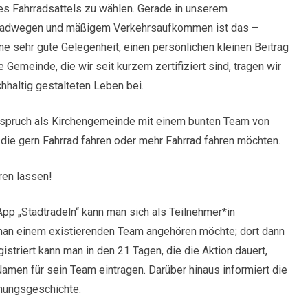
es Fahrradsattels zu wählen. Gerade in unserem
rradwegen und mäßigem Verkehrsaufkommen ist das –
ne sehr gute Gelegenheit, einen persönlichen kleinen Beitrag
Gemeinde, die wir seit kurzem zertifiziert sind, tragen wir
altig gestalteten Leben bei.
uspruch als Kirchengemeinde mit einem bunten Team von
 die gern Fahrrad fahren oder mehr Fahrrad fahren möchten.
ren lassen!
pp „Stadtradeln“ kann man sich als Teilnehmer*in
b man einem existierenden Team angehören möchte; dort dann
striert kann man in den 21 Tagen, die die Aktion dauert,
amen für sein Team eintragen. Darüber hinaus informiert die
hungsgeschichte.